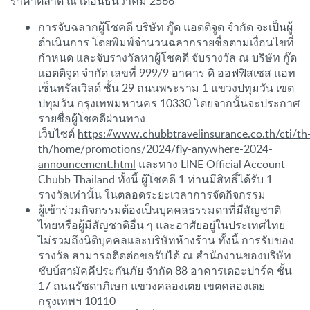
ราคาตลาด ณ เดือนธันวาคม 2566
การจับฉลากผู้โชคดี บริษัท กู๊ด แอดติจูด จำกัด จะเป็นผู้
ดำเนินการ โดยพิมพ์จำนวนฉลากรายชื่อตามเงื่อนไขที่
กำหนด และจับรางวัลหาผู้โชคดี จับรางวัล ณ บริษัท กู๊ด
แอตติจูด จำกัด เลขที่ 999/9 อาคาร ดิ ออฟฟิสเซส แอท
เซ็นทรัลเวิลด์ ชั้น 29 ถนนพระราม 1 แขวงปทุมวัน เขต
ปทุมวัน กรุงเทพมหานคร 10330 โดยจากนั้นจะประกาศ
รายชื่อผู้โชคดีผ่านทาง
เว็บไซต์
https://www.chubbtravelinsurance.co.th/cti/th
th/home/promotions/2024/fly-anywhere-2024-
announcement.html
และทาง LINE Official Account
Chubb Thailand ทั้งนี้ ผู้โชคดี 1 ท่านมีสิทธิ์ได้รับ 1
รางวัลเท่านั้น ในตลอดระยะเวลาการจัดกิจกรรม
ผู้เข้าร่วมกิจกรรมต้องเป็นบุคคลธรรมดาที่มีสัญชาติ
ไทยหรือผู้มีสัญชาติอื่น ๆ และอาศัยอยู่ในประเทศไทย
ไม่รวมถึงนิติบุคคลและบริษัทห้างร้าน ทั้งนี้ การรับของ
รางวัล สามารถติดต่อขอรับได้ ณ สำนักงานของบริษัท
ชับบ์สามัคคีประกันภัย จำกัด 88 อาคารเดอะปาร์ค ชั้น
17 ถนนรัชดาภิเษก แขวงคลองเตย เขตคลองเตย
กรุงเทพฯ 10110