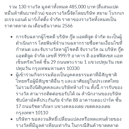
รวม 130 รางวัล มูลค่าทั้งหมด 485,000 บาท (สี่แสนแปด
หมื่นห้าพันบาทถ้วน) ของรางวัลนี้จัดโดยบริษัท สยาม โบรกเก
อเรจ แอนด์ มาร์เก็ตติ้ง จำกัด ราคาของรางวัลทั้งหมดเป็น
ราคาตลาด ณ เดือนธันวาคม 2566
การจับฉลากผู้โชคดี บริษัท กู๊ด แอดติจูด จำกัด จะเป็นผู้
ดำเนินการ โดยพิมพ์จำนวนฉลากรายชื่อตามเงื่อนไขที่
กำหนด และจับรางวัลหาผู้โชคดี จับรางวัล ณ บริษัท กู๊ด
แอตติจูด จำกัด เลขที่ 999/9 อาคาร ดิ ออฟฟิสเซส แอท
เซ็นทรัลเวิลด์ ชั้น 29 ถนนพระราม 1 แขวงปทุมวัน เขต
ปทุมวัน กรุงเทพมหานคร 10330
ผู้เข้าร่วมกิจกรรมต้องเป็นบุคคลธรรมดาที่มีสัญชาติ
ไทยหรือผู้มีสัญชาติอื่น ๆ และอาศัยอยู่ในประเทศไทย
ไม่รวมถึงนิติบุคคลและบริษัทห้างร้าน ทั้งนี้ การรับของ
รางวัล สามารถติดต่อขอรับได้ ณ สำนักงานของบริษัท
ชับบ์สามัคคีประกันภัย จำกัด 88 อาคารเดอะปาร์ค ชั้น
17 ถนนรัชดาภิเษก แขวงคลองเตย เขตคลองเตย
กรุงเทพฯ 10110
บริษัทฯ ขอสงวนสิทธิ์เปลี่ยนแปลงหรือทดแทนด้วยของ
รางวัลที่มีมูลค่าเทียบเท่ากัน ในกรณีสินค้าขาดตลาด