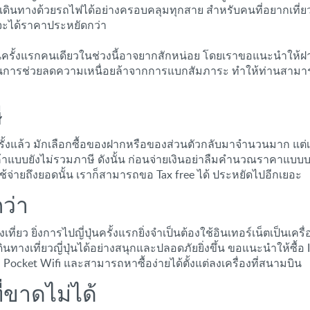
นทางด้วยรถไฟได้อย่างครอบคลุมทุกสาย สำหรับคนที่อยากเที่ยวญี่
จะได้ราคาประหยัดกว่า
่ปุ่นครั้งแรกคนเดียวในช่วงนี้อาจยากสักหน่อย โดยเราขอแนะนำให้ฝาก
ป็นการช่วยลดความเหนื่อยล้าจากการแบกสัมภาระ ทำให้ท่านสามารถเ
ี
ลายครั้งแล้ว มักเลือกซื้อของฝากหรือของส่วนตัวกลับมาจำนวนมาก 
้าแบบยังไม่รวมภาษี ดังนั้น ก่อนจ่ายเงินอย่าลืมคำนวณราคาแบบบว
หากใช้จ่ายถึงยอดนั้น เราก็สามารถขอ Tax free ได้ ประหยัดไปอีกเยอะ
กว่า
ที่ยว ยิ่งการไปญี่ปุ่นครั้งแรกยิ่งจำเป็นต้องใช้อินเทอร์เน็ตเป็นเคร
างเที่ยวญี่ปุ่นได้อย่างสนุกและปลอดภัยยิ่งขึ้น ขอแนะนำให้ซื้อ I
Pocket Wifi และสามารถหาซื้อง่ายได้ตั้งแต่ลงเครื่องที่สนามบิน
ี่ขาดไม่ได้