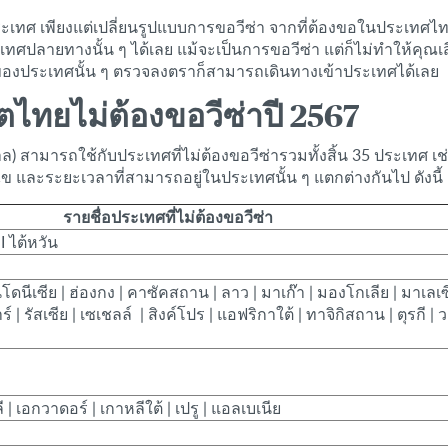
าประเทศ เพียงแต่เปลี่ยนรูปแบบการขอวีซ่า จากที่ต้องขอในประเท
ศปลายทางนั้น ๆ ได้เลย แม้จะเป็นการขอวีซ่า แต่ก็ไม่ทำให้คุณเส
องของประเทศนั้น ๆ ตรวจลงตราก็สามารถเดินทางเข้าประเทศได้เลย
์ตไทยไม่ต้องขอวีซ่าปี 2567
สามารถใช้กับประเทศที่ไม่ต้องขอวีซ่ารวมทั้งสิ้น 35 ประเทศ เช่น 
นไข และระยะเวลาที่สามารถอยู่ในประเทศนั้น ๆ แตกต่างกันไป ดังนี้
รายชื่อประเทศที่ไม่ต้องขอวีซ่า
I ไต้หวัน
ดนีเซีย | ฮ่องกง | คาซัคสถาน | ลาว | มาเก๊า | มองโกเลีย | มาเลเซ
าร์ | รัสเซีย | เซเชลล์ | สิงค์โปร | แอฟริกาใต้ | ทาจิกิสถาน | ตุรกี | ว
ี | เอกวาดอร์ | เกาหลีใต้ | เปรู | แอลเบเนีย