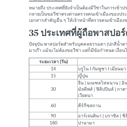
หมายถึง ประเทศที่ยังจำเป็นต้องมีวีซ่าในการเข้
กลายเป็นขอวีซ่าตรงด่านตรวจคนเข้าเมืองของประเท
เอกสารสำคัญอื่น ๆ ให้เจ้าหน้าที่ตรวจคนเข้าเมื
35 ประเทศที่ผู้ถือพาสปอร
ปัจจุบัน พาสปอร์ตสำหรับบุคคลธรรมดา (ปกสีน้ำตาล) 
มาเก๊า แม้จะไม่ต้องขอวีซ่า แต่ก็มีข้อกำหนด เงื่อ
ระยะเวลา (วัน)
14
บรูไน I กัมพูชา I เมียนมา 
15
ญี่ปุ่น
จีน | มณฑลไห่หนาน | อินโ
30
มัลดีฟส์ | ฟิลิปปินส์ | กาต
เวียดนา
60
คีร์กีซสถาน
90
อาร์เจนตินา | บราซิล | ชิล
180
ปานามา