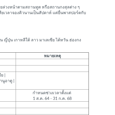
ศไทยล่วงหน้าตามสถานทูต หรือสถานกงสุลต่าง ๆ
ียเวลาจองคิวนานเป็นสัปดาห์ แค่ยื่นพาสปอร์ตกับ
ญี่ปุ่น เกาหลีใต้ ลาว มาเลเซีย ไต้หวัน ฮ่องกง
หมายเหตุ
ีย |
านูอาตู |
กำหนดช่วงเวลาตั้งแต่
1 ส.ค. 64 - 31 ก.ค. 68