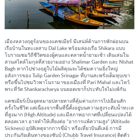
เมืองหลวงฤดูร้อนของแคชเมียร์ มีเสน่ห์ด้านการพักผ่อนบน
เรือบ้านในทะเลสาบ Dal Lake พร้อมล่องเรือ Shikara แบบ
โบราณชมวิถีชีวิตของผู้คนและตลาดน้ำยามเช้า เดินเล่นใน
สวนสไตล์โมกุลที่สวยงามอย่าง Shalimar Garden และ Nishat
Bagh หากไปช่วงฤดูใบไม้ผลิคุณจะได้ชมความยิ่งใหญ่
อลังการของ Tulip Garden Srinagar ที่บานสะพรั่งเต็มหุบเขา
หรือขึ้นไปชมวิวพาโนรามาของเมืองที่ Pari Mahal และไหว้
พระที่วัด Shankaracharya บนยอดเขาก็ประทับใจไม่แพ้กัน
แคชเมียร์เป็นจุดหมายปลายทางที่คุ้มค่าแก่การไปเยือนสัก
ครั้งในชีวิต แต่เนื่องจากพื้นที่นี้ตั้งอยู่บนความสูงระดับน้ำทะเล
ที่สูงมาก (High Altitude) และมีสภาพอากาศที่เปลี่ยนแปลงได้
ตลอดเวลา อาจทำให้เสี่ยงต่อ “อาการแพ้ความสูง” (Altitude
Sickness) อุบัติเหตุจากการขี่ม้า หรือเที่ยวบินดีเลย์ การมี
ประกันภัยเดินทางของชับบ์ (Chubb Travel Insurance) ติดตัว