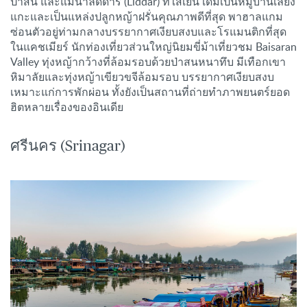
ป่าสน และแม่น้ำลิดดาร์ (Liddar) ที่ใสเย็น เดิมเป็นหมู่บ้านเลี้ยง
แกะและเป็นแหล่งปลูกหญ้าฝรั่นคุณภาพดีที่สุด พาฮาลแกม
ซ่อนตัวอยู่ท่ามกลางบรรยากาศเงียบสงบและโรแมนติกที่สุด
ในแคชเมียร์ นักท่องเที่ยวส่วนใหญ่นิยมขี่ม้าเที่ยวชม Baisaran
Valley ทุ่งหญ้ากว้างที่ล้อมรอบด้วยป่าสนหนาทึบ มีเทือกเขา
หิมาลัยและทุ่งหญ้าเขียวขจีล้อมรอบ บรรยากาศเงียบสงบ
เหมาะแก่การพักผ่อน ทั้งยังเป็นสถานที่ถ่ายทำภาพยนตร์ยอด
ฮิตหลายเรื่องของอินเดีย
ศรีนคร (Srinagar)