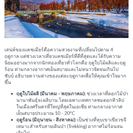
เสน่ห์ของแคชเมียร์คือความสวยงามที่เปลี่ยนไปตาม 4
ฤดูกาล แต่ช่วงเวลาเที่ยวแคชเมียร์ที่ดีที่สุดและได้รับความ
นิยมอย่างมากจากนักท่องเที่ยวทั่วโลกคือ ฤดูใบไม้ผลิและฤดู
ร้อน ท่ามกลางอากาศเย็นสบายและไม่หนาวจัดจนเกินไป
ชับบ์ อธิบายความต่างของแต่ละฤดูกาลเพื่อให้คุณเข้าใจมาก
ขึ้น
ฤดูใบไม้ผลิ (มีนาคม - พฤษภาคม):
ช่วงเวลาที่ดอกไม้ป่า
นานาพันธุ์จะผลิบาน โดยเฉพาะเทศกาลชมดอกทิวลิป
ในเมืองศรีนครที่ใหญ่ที่สุดในเอเชีย ท่ามกลางอากาศ
เย็นสบายประมาณ 10 - 20°C
ฤดูร้อน (มิถุนายน - สิงหาคม):
เป็นช่วงที่หุบเขาเขียวขจี
เหมาะสำหรับสายเดินป่า (Trekking) อากาศไม่ร้อนจน
เกินไป