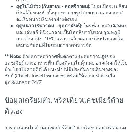
ฤดูใบไม้ร่วง (กันยายน - พฤศจิกายน):
ใบเมเปิลจะเปลี่ยน
เป็นสีส้มทองทั่วทั้งหุบเขา ถ่ายรูปสวยมาก และอากาศ
จะเริ่มหนาวเย็นลงอย่างชัดเจน
ฤดูหนาว (ธันวาคม - กุมภาพันธ์):
ใครที่อยากสัมผัสหิมะ
และเล่นสกี ที่นี่จะกลายเป็นโลกสีขาวโพลน อุณหภูมิ
อาจติดลบถึง -10°C แต่อาจเสี่ยงต่อการเจ็บป่วยและไม่
เหมาะกับคนที่ไม่ชอบอากาศหนาวจัด
** Note:
ด้วยสภาพอากาศที่แตกต่าง ระดับความสูงของ
แคชเมียร์ และอาหารพื้นเมืองที่คุณไม่คุ้นเคย อาจส่งผลให้เจ็บ
ป่วยโดยไม่คาดคิดได้ แนะนำให้มีประกันการเดินทางของ
ชับบ์ (Chubb Travel Insurance) พร้อมให้ความช่วยเหลือ
ฉุกเฉินตลอด 24/7
ข้อมูลเตรียมตัว: ทริคเที่ยวแคชเมียร์ด้วย
ตัวเอง
การวางแผนไปเยือนแคชเมียร์ด้วยตัวเองไม่ยากอย่างที่คิด แต่