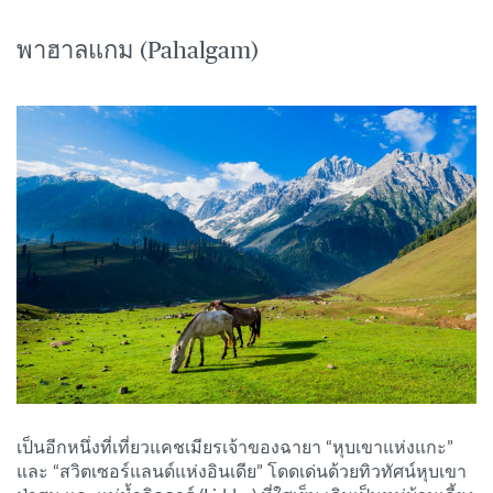
พาฮาลแกม (Pahalgam)
เป็นอีกหนึ่งที่เที่ยวแคชเมียรเจ้าของฉายา “หุบเขาแห่งแกะ”
และ “สวิตเซอร์แลนด์แห่งอินเดีย” โดดเด่นด้วยทิวทัศน์หุบเขา