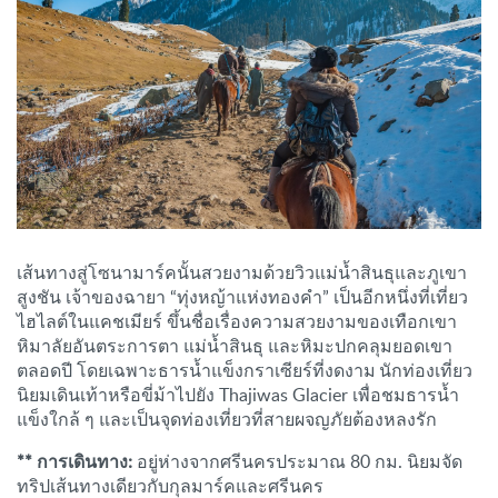
เส้นทางสู่โซนามาร์คนั้นสวยงามด้วยวิวแม่น้ำสินธุและภูเขา
สูงชัน เจ้าของฉายา “ทุ่งหญ้าแห่งทองคำ” เป็นอีกหนึ่งที่เที่ยว
ไฮไลต์ในแคชเมียร์ ขึ้นชื่อเรื่องความสวยงามของเทือกเขา
หิมาลัยอันตระการตา แม่น้ำสินธุ และหิมะปกคลุมยอดเขา
ตลอดปี โดยเฉพาะธารน้ำแข็งกราเซียร์ที่งดงาม นักท่องเที่ยว
นิยมเดินเท้าหรือขี่ม้าไปยัง Thajiwas Glacier เพื่อชมธารน้ำ
แข็งใกล้ ๆ และเป็นจุดท่องเที่ยวที่สายผจญภัยต้องหลงรัก
** การเดินทาง:
อยู่ห่างจากศรีนครประมาณ 80 กม. นิยมจัด
ทริปเส้นทางเดียวกับกุลมาร์คและศรีนคร