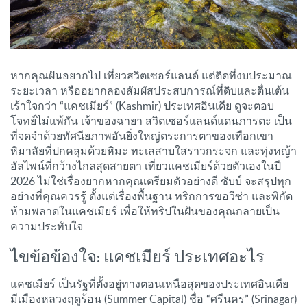
หากคุณฝันอยากไป เที่ยวสวิตเซอร์แลนด์ แต่ติดที่งบประมาณ
ระยะเวลา หรืออยากลองสัมผัสประสบการณ์ที่ดิบและตื่นเต้น
เร้าใจกว่า “แคชเมียร์” (Kashmir) ประเทศอินเดีย ดูจะตอบ
โจทย์ไม่แพ้กัน เจ้าของฉายา สวิตเซอร์แลนด์แดนภารตะ เป็น
ที่จดจำด้วยทัศนียภาพอันยิ่งใหญ่ตระการตาของเทือกเขา
หิมาลัยที่ปกคลุมด้วยหิมะ ทะเลสาบใสราวกระจก และทุ่งหญ้า
อัลไพน์ที่กว้างไกลสุดสายตา เที่ยวแคชเมียร์ด้วยตัวเองในปี
2026 ไม่ใช่เรื่องยากหากคุณเตรียมตัวอย่างดี ชับบ์ จะสรุปทุก
อย่างที่คุณควรรู้ ตั้งแต่เรื่องพื้นฐาน ทริกการขอวีซ่า และพิกัด
ห้ามพลาดในแคชเมียร์ เพื่อให้ทริปในฝันของคุณกลายเป็น
ความประทับใจ
ไขข้อข้องใจ: แคชเมียร์ ประเทศอะไร
แคชเมียร์ เป็นรัฐที่ตั้งอยู่ทางตอนเหนือสุดของประเทศอินเดีย
มีเมืองหลวงฤดูร้อน (Summer Capital) ชื่อ “ศรีนคร” (Srinagar)