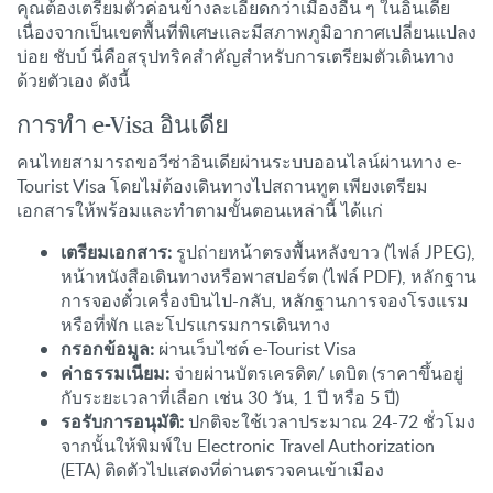
คุณต้องเตรียมตัวค่อนข้างละเอียดกว่าเมืองอื่น ๆ ในอินเดีย
เนื่องจากเป็นเขตพื้นที่พิเศษและมีสภาพภูมิอากาศเปลี่ยนแปลง
บ่อย ชับบ์ นี่คือสรุปทริคสำคัญสำหรับการเตรียมตัวเดินทาง
ด้วยตัวเอง ดังนี้
การทำ e-Visa อินเดีย
คนไทยสามารถขอวีซ่าอินเดียผ่านระบบออนไลน์ผ่านทาง e-
Tourist Visa โดยไม่ต้องเดินทางไปสถานทูต เพียงเตรียม
เอกสารให้พร้อมและทำตามขั้นตอนเหล่านี้ ได้แก่
เตรียมเอกสาร:
รูปถ่ายหน้าตรงพื้นหลังขาว (ไฟล์ JPEG),
หน้าหนังสือเดินทางหรือพาสปอร์ต (ไฟล์ PDF), หลักฐาน
การจองตั๋วเครื่องบินไป-กลับ, หลักฐานการจองโรงแรม
หรือที่พัก และโปรแกรมการเดินทาง
กรอกข้อมูล:
ผ่านเว็บไซต์ e-Tourist Visa
ค่าธรรมเนียม:
จ่ายผ่านบัตรเครดิต/ เดบิต (ราคาขึ้นอยู่
กับระยะเวลาที่เลือก เช่น 30 วัน, 1 ปี หรือ 5 ปี)
รอรับการอนุมัติ:
ปกติจะใช้เวลาประมาณ 24-72 ชั่วโมง
จากนั้นให้พิมพ์ใบ Electronic Travel Authorization
(ETA) ติดตัวไปแสดงที่ด่านตรวจคนเข้าเมือง