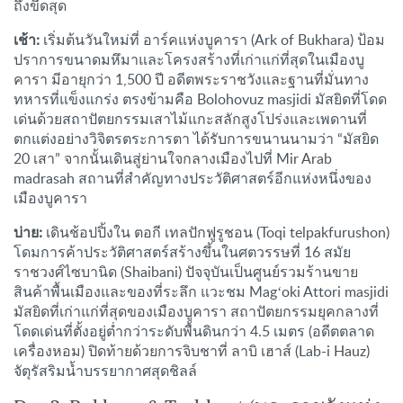
ถึงขีดสุด
เช้า:
เริ่มต้นวันใหม่ที่ อาร์คแห่งบูคารา (Ark of Bukhara) ป้อม
ปราการขนาดมหึมาและโครงสร้างที่เก่าแก่ที่สุดในเมืองบู
คารา มีอายุกว่า 1,500 ปี อดีตพระราชวังและฐานที่มั่นทาง
ทหารที่แข็งแกร่ง ตรงข้ามคือ Bolohovuz masjidi มัสยิดที่โดด
เด่นด้วยสถาปัตยกรรมเสาไม้แกะสลักสูงโปร่งและเพดานที่
ตกแต่งอย่างวิจิตรตระการตา ได้รับการขนานนามว่า “มัสยิด
20 เสา” จากนั้นเดินสู่ย่านใจกลางเมืองไปที่ Mir Arab
madrasah สถานที่สำคัญทางประวัติศาสตร์อีกแห่งหนึ่งของ
เมืองบูคารา
บ่าย:
เดินช้อปปิ้งใน ตอกี เทลปักฟูรูชอน (Toqi telpakfurushon)
โดมการค้าประวัติศาสตร์สร้างขึ้นในศตวรรษที่ 16 สมัย
ราชวงศ์ไซบานิด (Shaibani) ปัจจุบันเป็นศูนย์รวมร้านขาย
สินค้าพื้นเมืองและของที่ระลึก แวะชม Magʻoki Attori masjidi
มัสยิดที่เก่าแก่ที่สุดของเมืองบูคารา สถาปัตยกรรมยุคกลางที่
โดดเด่นที่ตั้งอยู่ต่ำกว่าระดับพื้นดินกว่า 4.5 เมตร (อดีตตลาด
เครื่องหอม) ปิดท้ายด้วยการจิบชาที่ ลาบิ เฮาส์ (Lab-i Hauz)
จัตุรัสริมน้ำบรรยากาศสุดชิลล์