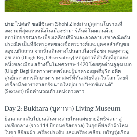
บ่าย:
ไปต่อที่ ชอฮีซินดา (Shohi Zinda) หมู่สุสานโบราณที่
งดงามที่สุดแห่งหนึ่งในเมืองซามาร์คันด์ โดดเด่นด้วย
สถาปัตยกรรมกระเบื้องเคลือบสีฟ้าและลวดลายเรขาคณิตอัน
ประณีต เป็นที่ฝังพระศพของเชื้อพระวงศ์และบุคคลสำคัญขอ
งอุซเบกิสถาน จากนั้นเดินทางไปนอกเมืองเพื่อชม หอดูดาวอู
ลุฆ เบก (Ulugh Beg Observatory) หอดูดาวที่สำคัญที่สุดแห่ง
หนึ่งของเมือง สร้างขึ้นในทศวรรษ 1420 โดยสุลต่านอูลุฆ เบก
(Ulugh Beg) นักดาราศาสตร์และผู้ปกครองยุคตีมูริด อดีต
ศูนย์กลางการศึกษาดาราศาสตร์ที่ทันสมัยที่สุดในโลก โดยมี
เครื่องมือดาราศาสตร์ขนาดใหญ่อย่าง “เซกซ์แทนต์”
(Sextant) เพื่อคำนวณตำแหน่งดวงดาว
Day 2: Bukhara (บูคารา) Living Museum
ย้อนเวลากลับไปบนเส้นทางสายไหมแผ่ขยายอิทธิพลมาสู่
เอเชียกลาง (ราว 114 ปีก่อนคริสตกาล) ในยุคที่พ่อค้าผ้าไหม
ใบชา สีย้อมผ้า เครื่องประดับ และเครื่องเคลือบ เจริญรุ่งเรือง