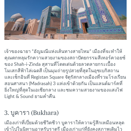
เจ้าของฉายา “อัญมณีแห่งเส้นทางสายไหม” เมืองที่จะทำให้
คุณตกหลุมรักความสวยงามของสถาปัตยกรรมสีเทอร์ควอยซ์
ของ Shah-i-Zinda สุสานที่โดดเด่นด้วยลวดลายกระเบื้อง
โมเสกสีฟ้าไล่เฉดสี เป็นมุมถ่ายรูปสวยที่สุดในอุซเบกิสถาน
และเช็กอินที่ Registan Square จัตุรัสกลางเมืองที่รวมโรงเรียน
สอนศาสนา (Madrasah) 3 แห่งเข้าด้วยกัน เป็นแลนด์มาร์คที่
ยิ่งใหญ่ที่สุดในเอเชียกลาง และชมความสวยงามของแสงไฟ
Light & Sound ยามค่ำคืน
3. บูคารา (Bukhara)
เมืองเก่าที่เปี่ยมด้วยชีวิตชีวา บูคาราให้ความรู้สึกเหมือนหลุด
เข้าไปในนิทานอาหรับราตรี เมืองเก่าแก่ที่ยังคงสภาพเดิมไว