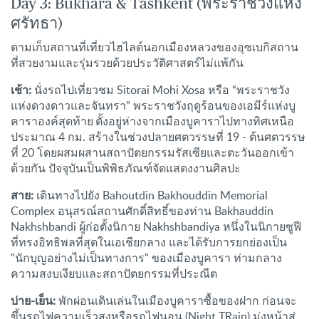
Day 3: Bukhara & Tashkent (พระราชวังแห่ง
ศรัทธา)
ตามเก็บสถานที่เที่ยวไฮไลต์นอกเมืองหลวงของอุซเบกิสถาน
ที่สวยงามและรุ่มรวยด้วยประวัติศาสตร์ไม่แพ้กัน
เช้า:
นั่งรถไปเที่ยวชม Sitorai Mohi Xosa หรือ “พระราชวัง
แห่งดวงดาวและจันทรา” พระราชวังฤดูร้อนของเอมีร์แห่งบู
คาราองค์สุดท้าย ตั้งอยู่ห่างจากเมืองบูคาราไปทางทิศเหนือ
ประมาณ 4 กม. สร้างในช่วงปลายศตวรรษที่ 19 - ต้นศตวรรษ
ที่ 20 โดยผสมผสานสถาปัตยกรรมรัสเซียและตะวันออกเข้า
ด้วยกัน ปัจจุบันเป็นพิพิธภัณฑ์จัดแสดงงานศิลปะ
สาย:
เดินทางไปยัง Bahoutdin Bakhouddin Memorial
Complex อนุสรณ์สถานศักดิ์สิทธิ์ของท่าน Bakhauddin
Nakhshbandi ผู้ก่อตั้งนิกาย Nakhshbandiya หนึ่งในนิกายซูฟี
ที่ทรงอิทธิพลที่สุดในเอเชียกลาง และได้รับการยกย่องเป็น
"นักบุญอย่างไม่เป็นทางการ" ของเมืองบูคารา ท่ามกลาง
ความสงบเงียบและสถาปัตยกรรมที่ประณีต
บ่าย-เย็น:
พักผ่อนเดินเล่นในเมืองบูคาราซื้อของฝาก ก่อนจะ
ขึ้นรถไฟความเร็วสูงหรือรถไฟนอน (Night TRain) มุ่งหน้าสู่