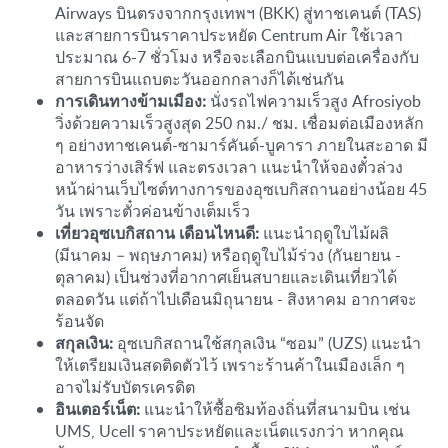
Airways บินตรงจากกรุงเทพฯ (BKK) สู่ทาชเคนต์ (TAS)
และสายการบินราคาประหยัด Centrum Air ใช้เวลา
ประมาณ 6-7 ชั่วโมง หรือจะเลือกบินแบบต่อเครื่องกับ
สายการบินแถบตะวันออกกลางก็ได้เช่นกัน
การเดินทางข้ามเมือง:
นั่งรถไฟความเร็วสูง Afrosiyob
วิ่งด้วยความเร็วสูงสุด 250 กม./ ชม. เชื่อมต่อเมืองหลัก
ๆ อย่างทาชเคนต์-ซามาร์คันด์-บูคารา ภายในสะอาด มี
อาหารว่างเสิร์ฟ และตรงเวลา แนะนำให้จองตั๋วล่วง
หน้าผ่านเว็บไซต์ทางการของอุซเบกิสถานอย่างน้อย 45
วัน เพราะตั๋วค่อนข้างเต็มเร็ว
เที่ยวอุซเบกิสถาน เดือนไหนดี:
แนะนำฤดูใบไม้ผลิ
(มีนาคม – พฤษภาคม) หรือฤดูใบไม้ร่วง (กันยายน -
ตุลาคม) เป็นช่วงที่อากาศเย็นสบายและเดินเที่ยวได้
ตลอดวัน แต่ถ้าไปเดือนมิถุนายน - สิงหาคม อากาศจะ
ร้อนจัด
สกุลเงิน:
อุซเบกิสถานใช้สกุลเงิน “ซอม” (UZS) แนะนำ
ให้เตรียมเงินสดติดตัวไว้ เพราะร้านค้าในเมืองเล็ก ๆ
อาจไม่รับบัตรเครดิต
อินเตอร์เน็ต:
แนะนำให้ซื้อซิมท้องถิ่นที่สนามบิน เช่น
UMS, Ucell ราคาประหยัดและเน็ตแรงกว่า หากคุณ