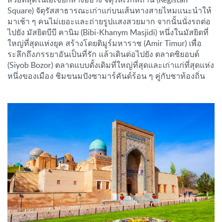
Square) จัตุรัสสาธารณะเก่าแก่บนเส้นทางสายไหมแนะนำให้
มาเช้า ๆ คนไม่เยอะและถ่ายรูปแสงสวยมาก จากนั้นนั่งรถต่อ
ไปยัง มัสยิดบีบี คานิม (Bibi-Khanym Masjidi) หนึ่งในมัสยิดที่
ใหญ่ที่สุดแห่งยุค สร้างโดยติมูร์มหาราช (Amir Timur) เพื่อ
ระลึกถึงภรรยาอันเป็นที่รัก แล้วเดินต่อไปยัง ตลาดซิยอบต์
(Siyob Bozor) ตลาดแบบดั้งเดิมที่ใหญ่ที่สุดและเก่าแก่ที่สุดแห่ง
หนึ่งของเมือง ชิมขนมปังซามาร์คันด์ร้อน ๆ คู่กับชาท้องถิ่น