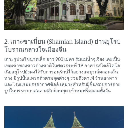
2. เกาะซาเมี่ยน (Shamian Island) ย่านยุโรป
โบราณกลางใจเมืองจีน
เกาะรูปวงรีขนาดเล็ก ยาว 900 เมตร ริมแม่น้ำจูเจียง เคยเป็น
เขตเช่าของชาวต่างชาติในศตวรรษที่ 19 อาคารสไตล์โคโล
เนียลยุโรปยังคงได้รับการอนุรักษ์ไว้อย่างสมบูรณ์ตลอดเส้น
ทาง มีรูปปั้นแทรกตัวตามจุดต่างๆ รวมถึงคาเฟ่ ร้านอาหาร
และโรงแรมบรรยากาศชิลล์ เหมาะสำหรับผู้ชื่นชอบการถ่าย
รูปในบรรยากาศคลาสสิกย้อนยุค เข้าชมฟรีตลอดทั้งวัน