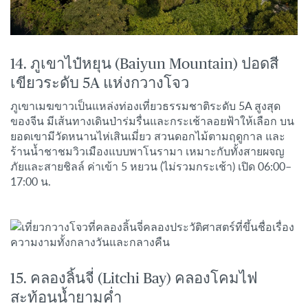
14. ภูเขาไป๋หยุน (Baiyun Mountain) ปอดสี
เขียวระดับ 5A แห่งกวางโจว
ภูเขาเมฆขาวเป็นแหล่งท่องเที่ยวธรรมชาติระดับ 5A สูงสุด
ของจีน มีเส้นทางเดินป่าร่มรื่นและกระเช้าลอยฟ้าให้เลือก บน
ยอดเขามีวัดหนานไห่เสินเมี่ยว สวนดอกไม้ตามฤดูกาล และ
ร้านน้ำชาชมวิวเมืองแบบพาโนรามา เหมาะกับทั้งสายผจญ
ภัยและสายชิลล์ ค่าเข้า 5 หยวน (ไม่รวมกระเช้า) เปิด 06:00–
17:00 น.
15. คลองลิ้นจี่ (Litchi Bay) คลองโคมไฟ
สะท้อนน้ำยามค่ำ