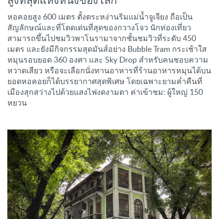
สูงที่สุดแห่งหนึ่งของโลก
หอคอยสูง 600 เมตร ตั้งตระหง่านริมแม่น้ำจูเจียง ถือเป็น
สัญลักษณ์และที่โดดเด่นที่สุดของกวางโจว นักท่องเที่ยว
สามารถขึ้นไปชมวิวพาโนรามาจากชั้นชมวิวที่ระดับ 450
เมตร และยังมีกิจกรรมสุดมันส์อย่าง Bubble Tram กระเช้าใส
หมุนรอบยอด 360 องศา และ Sky Drop สำหรับคนชอบความ
หวาดเสียว หรือจะเลือกนั่งทานอาหารที่ร้านอาหารหมุนได้บน
ยอดหอคอยก็ได้บรรยากาศสุดพิเศษ โดยเฉพาะยามค่ำคืนที่
เมืองสุกสว่างไปด้วยแสงไฟงดงามตา ค่าเข้าชม: ผู้ใหญ่ 150
หยวน