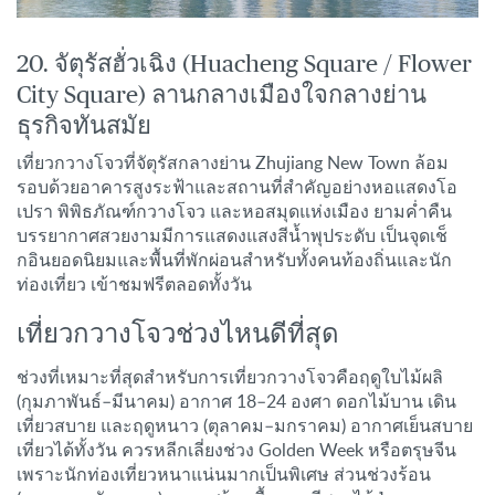
20. จัตุรัสฮั่วเฉิง (Huacheng Square / Flower
City Square) ลานกลางเมืองใจกลางย่าน
ธุรกิจทันสมัย
เที่ยวกวางโจวที่จัตุรัสกลางย่าน Zhujiang New Town ล้อม
รอบด้วยอาคารสูงระฟ้าและสถานที่สำคัญอย่างหอแสดงโอ
เปรา พิพิธภัณฑ์กวางโจว และหอสมุดแห่งเมือง ยามค่ำคืน
บรรยากาศสวยงามมีการแสดงแสงสีน้ำพุประดับ เป็นจุดเช็
กอินยอดนิยมและพื้นที่พักผ่อนสำหรับทั้งคนท้องถิ่นและนัก
ท่องเที่ยว เข้าชมฟรีตลอดทั้งวัน
เที่ยวกวางโจวช่วงไหนดีที่สุด
ช่วงที่เหมาะที่สุดสำหรับการเที่ยวกวางโจวคือฤดูใบไม้ผลิ
(กุมภาพันธ์–มีนาคม) อากาศ 18–24 องศา ดอกไม้บาน เดิน
เที่ยวสบาย และฤดูหนาว (ตุลาคม–มกราคม) อากาศเย็นสบาย
เที่ยวได้ทั้งวัน ควรหลีกเลี่ยงช่วง Golden Week หรือตรุษจีน
เพราะนักท่องเที่ยวหนาแน่นมากเป็นพิเศษ ส่วนช่วงร้อน