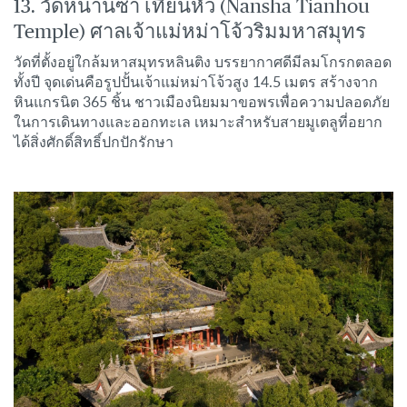
13. วัดหนานซา เทียนหัว (Nansha Tianhou
Temple) ศาลเจ้าแม่หม่าโจ้วริมมหาสมุทร
วัดที่ตั้งอยู่ใกล้มหาสมุทรหลินติง บรรยากาศดีมีลมโกรกตลอด
ทั้งปี จุดเด่นคือรูปปั้นเจ้าแม่หม่าโจ้วสูง 14.5 เมตร สร้างจาก
หินแกรนิต 365 ชิ้น ชาวเมืองนิยมมาขอพรเพื่อความปลอดภัย
ในการเดินทางและออกทะเล เหมาะสำหรับสายมูเตลูที่อยาก
ได้สิ่งศักดิ์สิทธิ์ปกปักรักษา