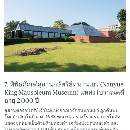
7. พิพิธภัณฑ์สุสานกษัตริย์หนานเยว่ (Nanyue
King Mausoleum Museum) แหล่งโบราณคดี
อายุ 2,000 ปี
สุสานของกษัตริย์เจ้าโม่แห่งอาณาจักรหนานเยว่ ถูกค้นพบ
โดยบังเอิญในปี ค.ศ. 1983 ขณะก่อสร้างโรงแรม ภายในจัด
แสดงชุดหยกเย็บด้วยด้ายทองคำ เครื่องประดับทองคำ และ
โบราณวัตถุกว่า 1,000 ชิ้น นักท่องเที่ยวสามารถเดินชมตัว