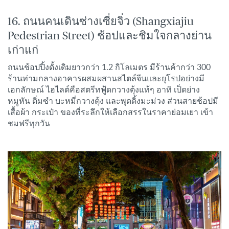
16. ถนนคนเดินซ่างเซี่ยจิ่ว (Shangxiajiu
Pedestrian Street) ช้อปและชิมใจกลางย่าน
เก่าแก่
ถนนช้อปปิ้งดั้งเดิมยาวกว่า 1.2 กิโลเมตร มีร้านค้ากว่า 300
ร้านท่ามกลางอาคารผสมผสานสไตล์จีนและยุโรปอย่างมี
เอกลักษณ์ ไฮไลต์คือสตรีทฟู้ดกวางตุ้งแท้ๆ อาทิ เป็ดย่าง
หมูหัน ติ่มซำ บะหมี่กวางตุ้ง และพุดดิ้งมะม่วง ส่วนสายช้อปมี
เสื้อผ้า กระเป๋า ของที่ระลึกให้เลือกสรรในราคาย่อมเยา เข้า
ชมฟรีทุกวัน