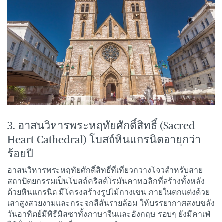
3. อาสนวิหารพระหฤทัยศักดิ์สิทธิ์ (Sacred
Heart Cathedral) โบสถ์หินแกรนิตอายุกว่า
ร้อยปี
อาสนวิหารพระหฤทัยศักดิ์สิทธิ์ที่เที่ยวกวางโจวสำหรับสาย
สถาปัตยกรรมเป็นโบสถ์คริสต์โรมันคาทอลิกที่สร้างทั้งหลัง
ด้วยหินแกรนิต มีโครงสร้างรูปไม้กางเขน ภายในตกแต่งด้วย
เสาสูงสวยงามและกระจกสีสันรายล้อม ให้บรรยากาศสงบขลัง
วันอาทิตย์มีพิธีมิสซาทั้งภาษาจีนและอังกฤษ รอบๆ ยังมีคาเฟ่