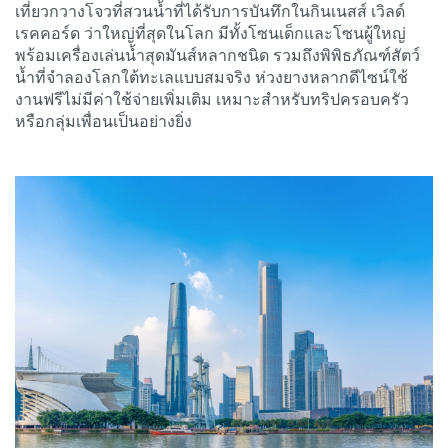
เที่ยวกวางโจวที่สวนน้ำที่ได้รับการบันทึกในกินเนสส์ เวิลด์
เรคคอร์ด ว่าใหญ่ที่สุดในโลก มีทั้งโซนเด็กและโซนผู้ใหญ่
พร้อมเครื่องเล่นน้ำสุดมันส์หลากชนิด รวมถึงพิพิธภัณฑ์สัตว์
น้ำที่จำลองโลกใต้ทะเลแบบสมจริง ห่วงยางหลากดีไซน์ใช้
งานฟรีไม่มีค่าใช้จ่ายเพิ่มเติม เหมาะสำหรับทริปครอบครัว
หรือกลุ่มเพื่อนเป็นอย่างยิ่ง