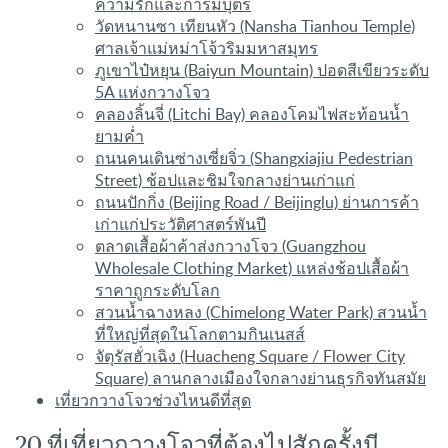
ความรักและการมีบุตร
วัดหนานซา เทียนหัว (Nansha Tianhou Temple)
ศาลเจ้าแม่หม่าโจ้วริมมหาสมุทร
ภูเขาไป๋หยุน (Baiyun Mountain) ปอดสีเขียวระดับ
5A แห่งกวางโจว
คลองลิ้นจี่ (Litchi Bay) คลองโคมไฟสะท้อนน้ำ
ยามค่ำ
ถนนคนเดินซ่างเซี่ยจิ่ว (Shangxiajiu Pedestrian
Street) ช้อปและชิมใจกลางย่านเก่าแก่
ถนนปักกิ่ง (Beijing Road / Beijinglu) ย่านการค้า
เก่าแก่ประวัติศาสตร์พันปี
ตลาดเสื้อผ้าค้าส่งกวางโจว (Guangzhou
Wholesale Clothing Market) แหล่งช้อปเสื้อผ้า
ราคาถูกระดับโลก
สวนน้ำฉางหลง (Chimelong Water Park) สวนน้ำ
ที่ใหญ่ที่สุดในโลกตามกินเนสส์
จัตุรัสฮั่วเฉิง (Huacheng Square / Flower City
Square) ลานกลางเมืองใจกลางย่านธุรกิจทันสมัย
เที่ยวกวางโจวช่วงไหนดีที่สุด
20 ที่เที่ยวกวางโจวที่ต้องไปสักครั้งมี