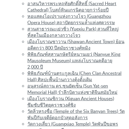
อาสนวิหารพระหฤทัยศักดิ์สิทธิ์ (Sacred Heart
Cathedral) โบสถ์หินแกรนิตอายุกว่าร้อยปี
หอแสดงโอเปราแห่งกวางโจว (Guangzhou
Opera House) สถาปัตยกรรมล้ำแห่งศตวรรษ
สวนสาธารณะเย่วซิ่ว (Yuexiu Park) สวนที่ใหญ่
ที่สุดในเมืองกลางกวางโจว
เมืองโบราณซาวาน (Shawan Ancient Town) ย้อน
อดีตกว่า 800 ปีสมัยราชวงศ์หมิง
พิพิธภัณฑ์สุสานกษัตริย์หนานเยว่ (Nanyue King
Mausoleum Museum) แหล่งโบราณคดีอายุ
2,000 ปี
พิพิธภัณฑ์บ้านตระกูลเฉิน (Chen Clan Ancestral
Hall) ศิลปะพื้นบ้านกวางตุ้งดั้งเดิม
อนุสรณ์สถาน ดร.ซุนยัตเซ็น (Sun Yat-sen
Memorial Hall) รำลึกบิดาแห่งชาติจีนสมัยใหม่
เมืองโบราณซิกวน (Xiguan Ancient Houses)
ซึมซับชีวิตยุคราชวงศ์ชิง
วัดลิ่วหรงซื่อ (Temple of the Six Banyan Trees) วัด
พันปีกับเจดีย์ดอกบัวสุดอลังการ
วัดกวงเสี่ยว (Guangxiao Temple) วัดพันปีขอพร