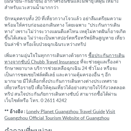
(เมษายน–กันยายน) อากาศร้อนชื้นและมีพายุไต้ฝุ่น เหมาะ
สำหรับแวะสวนน้ำมากกว่า
ปักหมุดครบทั้ง 20 ที่เที่ยวกวางโจวแล้ว อย่าลืมเตรียมความ
พร้อมให้ครบก่อนออกเดินทาง โดยเฉพาะ "ประกันการเดิน
ทาง" เพราะไม่ว่าจะวางแผนดีแค่ไหน เหตุไม่คาดฝันก็อาจเกิด
ขึ้นได้เสมอ ไม่ว่าจะเป็นพาสปอร์ตหรือทรัพย์สินสูญหาย เที่ยว
บินล่าช้า หรือเจ็บป่วยฉุกเฉินระหว่างทริป
เพิ่มความอุ่นใจในทุกการเดินทางด้วยการ
ซื้อประกันการเดิน
ทางจากชับบ์ Chubb Travel Insurance
ที่จะช่วยดูแลเรื่องค่า
รักษาพยาบาล บริการช่วยเหลือฉุกเฉิน 24 ชั่วโมง หรือจะ
เป็นการชดเชยไฟล์ตดีเลย์ และความคุ้มครองอื่น ๆ อีก
มากมาย มีให้เลือกทั้งประกันการเดินทางต่างประเทศราย
เที่ยวหรือรายปี เพื่อให้คุณเที่ยวได้อย่างสบายใจไร้กังวลตลอด
ทริป สนใจประกันภัยการเดินทาง
ชับบ์ สามารถซื้อได้ผ่าน
เว็บไซต์หรือ
โทร. 0 2611 4242
** อ้างอิง :
Lonely Planet Guangzhou Travel Guide
Visit
Guangzhou Official Tourism Website of Guangzhou