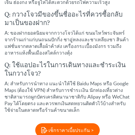
เจิ้น ฮ่องกง หรือจูไห่ได้สะดวกด้วยรถไฟความเร็วสูง
Q: กวางโจวมีของขึ้นชื่ออะไรที่ควรซื้อกลับ
มาเป็นของฝาก?
A: ของฝากยอดนิยมจากกวางโจวได้แก่ ขนมไหว้พระจันทร์
จากร้านเก่าแก่บนถนนปักกิ่ง ชาอู่หลงและชาเหลียงชา สินค้า
แฟชั่นจากตลาดเสื้อผ้าค้าส่ง เครื่องกระเบื้องมังกร รวมถึง
อาหารแห้งพื้นเมืองสไตล์กวางตุ้ง
Q: ใช้แอปอะไรในการเดินทางและชำระเงิน
ในกวางโจว?
A: สำหรับการนำทาง แนะนำให้ใช้ Baidu Maps หรือ Google
Maps (ต้องใช้ VPN) สำหรับการชำระเงิน นักท่องเที่ยวต่าง
ชาติสามารถผูกบัตรเครดิตนานาชาติกับ Alipay หรือ WeChat
Pay ได้โดยตรง และควรพกเงินสดหยวนติดตัวไว้บ้างสำหรับ
ใช้จ่ายในตลาดหรือร้านค้าขนาดเล็ก
เช็กราคาเบี้ยประกัน >