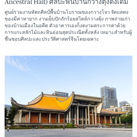
Ancestral Hall) ศิลปะพื้นบ้านกวางตุ้งดั้งเดิม
ศูนย์รวมงานหัตถศิลป์พื้นบ้านโบราณของกวางโจว จัดแสดง
ของมีค่าหายาก งานเย็บปักถักร้อยสไตล์กวางตุ้ง ภาพถ่ายเก่า
ของบ้านเมืองในอดีต ตัวอาคารเองก็งดงามตระการตาด้วย
การแกะสลักไม้และหินอ่อนสุดประณีตทั้งหลัง เหมาะสำหรับผู้
ชื่นชอบศิลปะและประวัติศาสตร์จีนโดยเฉพาะ