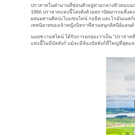
ปราสาทในตำนานที่ซ่อนตัวอยู่ท่ามกลางทิวสนบนเทือ
1886 ปราสาทแห่งนี้โด่งดังด้วยสถาปัตยกรรมที่งดง
ผสมผสานศิลปะไบแซนไทน์ กอธิค และโรมันเนสก์เข
เทพนิยายของเจ้าหญิงนิทราที่สวนสนุกดิสนีย์แลนด
นอยชวานชไตน์ ได้รับการยกย่องว่าเป็น “ปราสาทที่
แห่งนี้ไม่มีบัลลังก์ แม้จะมีห้องบัลลังก์ที่ใหญ่ที่