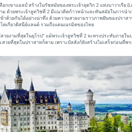
กเขาแอลป์ สร้างในรัชสมัยของพระเจ้าลุดวิก 2 แห่งบาวาเรีย (Lud
าม ด้วยพระเจ้าลูทวิชที่ 2 มีแนวคิดก้าวหน้าและทันสมัยในการนำเ
้าด้วยกันได้อย่างน่าทึ่ง ด้วยความสวยงามราวภาพฝันของปราสาท
์ โตเกียวดิสนีย์แลนด์ รวมถึงแดนเนรมิตของไทย
สวยงามที่สุดในยุโรป” แม้พระเจ้าลูทวิชที่ 2 จะทรงประทับภายในปร
สุดและสวยที่สุดในปราสาทก็ตาม เพราะบัลลังก์ยังสร้างไม่เสร็จก่อนที่