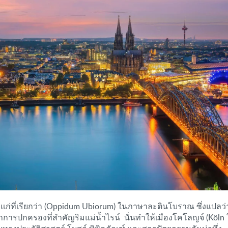
ก่ที่เรียกว่า (Oppidum Ubiorum) ในภาษาละตินโบราณ ซึ่งแปลว่า "เม
การปกครองที่สำคัญริมแม่น้ำไรน์ นั่นทำให้เมืองโคโลญจ์ (Köln ใน