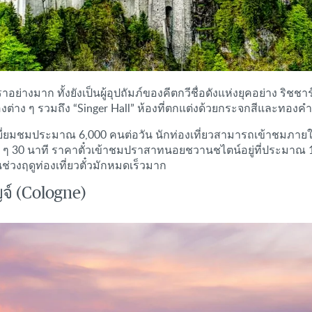
งมาก ทั้งยังเป็นผู้อุปถัมภ์ของคีตกวีชื่อดังแห่งยุคอย่าง ริชช
ต่าง ๆ รวมถึง “Singer Hall” ห้องที่ตกแต่งด้วยกระจกสีและทองค
ยี่ยมชมประมาณ 6,000 คนต่อวัน นักท่องเที่ยวสามารถเข้าชมภายใ
ๆ 30 นาที ราคาตั๋วเข้าชมปราสาทนอยชวานชไตน์อยู่ที่ประมาณ 15-
วงฤดูท่องเที่ยวตั๋วมักหมดเร็วมาก
ญจ์ (Cologne)