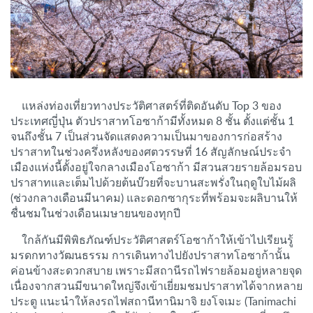
แหล่งท่องเที่ยวทางประวัติศาสตร์ที่ติดอันดับ Top 3 ของ
ประเทศญี่ปุ่น ตัวปราสาทโอซาก้ามีทั้งหมด 8 ชั้น ตั้งแต่ชั้น 1
จนถึงชั้น 7 เป็นส่วนจัดแสดงความเป็นมาของการก่อสร้าง
ปราสาทในช่วงครึ่งหลังของศตวรรษที่ 16 สัญลักษณ์ประจำ
เมืองแห่งนี้ตั้งอยู่ใจกลางเมืองโอซาก้า มีสวนสวยรายล้อมรอบ
ปราสาทและเต็มไปด้วยต้นบ๊วยที่จะบานสะพรั่งในฤดูใบไม้ผลิ
(ช่วงกลางเดือนมีนาคม) และดอกซากุระที่พร้อมจะผลิบานให้
ชื่นชมในช่วงเดือนเมษายนของทุกปี
ใกล้กันมีพิพิธภัณฑ์ประวัติศาสตร์โอซาก้าให้เข้าไปเรียนรู้
มรดกทางวัฒนธรรม การเดินทางไปยังปราสาทโอซาก้านั้น
ค่อนข้างสะดวกสบาย เพราะมีสถานีรถไฟรายล้อมอยู่หลายจุด
เนื่องจากสวนมีขนาดใหญ่จึงเข้าเยี่ยมชมปราสาทได้จากหลาย
ประตู แนะนำให้ลงรถไฟสถานีทานิมาจิ ยงโจเมะ (Tanimachi