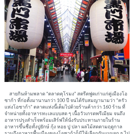
สายกินห้ามพลาด “ตลาดคุโรมง” สตรีตฟูดเก่าแก่คู่เมืองโอ
ซาก้า ที่ก่อตั้งมานานกว่า 100 ปี จนได้รับสมญานามว่า “ครัว
แห่งโอซาก้า” ตลาดแห่งนี้เต็มไปด้วยร้านค้ากว่า 160 ร้าน ที่
จำหน่ายทั้งอาหารทะเลแบบสด ๆ เนื้อวัวเกรดพรีเมียม จนถึง
อาหารปรุงสำเร็จพร้อมเสิร์ฟให้นั่งรับประทานภายในร้าน
อาหารขึ้นชื่อทั้งปูยักษ์ กุ้ง หอย ปู ปลา ผลไม้สดตามฤดูกาล
รวมถึงอาหารพื้นเมืองของโอซาก้าก็มีให้เลือกกันแบบจุก ๆ ไป