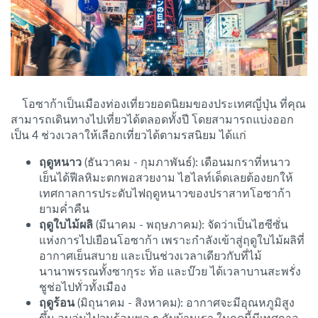
โอซาก้าเป็นเมืองท่องเที่ยวยอดนิยมของประเทศญี่ปุ่น ที่คุณ
สามารถเดินทางไปเที่ยวได้ตลอดทั้งปี โดยสามารถแบ่งออก
เป็น 4 ช่วงเวลาให้เลือกเที่ยวได้ตามรสนิยม ได้แก่
ฤดูหนาว
(ธันวาคม - กุมภาพันธ์): เดือนมกราที่หนาว
เย็นได้ฟีลหิมะตกพอสวยงาม ไฮไลท์เด็ดเลยต้องยกให้
เทศกาลการประดับไฟฤดูหนาวของปราสาทโอซาก้า
ยามค่ำคืน
ฤดูใบไม้ผลิ
(มีนาคม - พฤษภาคม): จัดว่าเป็นไฮซีซั่น
แห่งการไปเยือนโอซาก้า เพราะกำลังเข้าสู่ฤดูใบไม้ผลิที่
อากาศเย็นสบาย และเป็นช่วงเวลาเดียวกับที่ไม้
นานาพรรณทั้งซากุระ ท้อ และบ๊วย ได้เวลาบานสะพรั่ง
ชูช่อไปทั่วทั้งเมือง
ฤดูร้อน
(มิถุนาคม - สิงหาคม): อากาศจะมีอุณหภูมิสูง