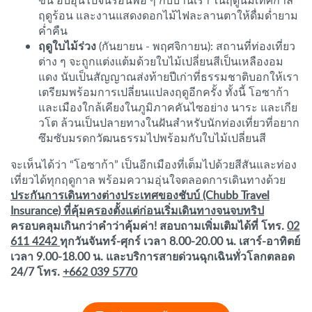
ขึ้น อบอุ่นไปจนร้อนพอ ๆ กับบ้านเรา ในฤดูนี้มีเทศกาล
ฤดูร้อน และงานแสดงดอกไม้ไฟละลานตาให้ดื่มด่ำยาม
ค่ำคืน
ฤดูใบไม้ร่วง
(กันยายน - พฤศจิกายน): สถานที่ท่องเที่ยว
ต่าง ๆ จะถูกแต่งแต้มด้วยใบไม้เปลี่ยนสีเป็นเหลืองอม
แดง นับเป็นสัญญาณส่งท้ายปีเก่าที่ธรรมชาติบอกให้เรา
เตรียมพร้อมการเปลี่ยนแปลงฤดูอีกครั้ง ทั้งนี้ โอซาก้า
และเมืองใกล้เคียงในภูมิภาคคันไซอย่าง นาระ และเกีย
วโต ล้วนเป็นปลายทางในฝันสำหรับนักท่องเที่ยวที่อยาก
ซึมซับมรดกวัฒนธรรมไปพร้อมกับใบไม้เปลี่ยนสี
จะเห็นได้ว่า “โอซาก้า” เป็นอีกเมืองที่เต็มไปด้วยสีสันและท่อง
เที่ยวได้ทุกฤดูกาล พร้อมความอุ่นใจตลอดการเดินทางด้วย
ประกันการเดินทางต่างประเทศของชับบ์ (Chubb Travel
Insurance) ที่คุ้มครองตั้งแต่ก่อนเริ่มเดินทางจนจบทริป
ครอบคลุมเกินกว่าคำว่าคุ้มค่า! สอบถามเพิ่มเติมได้ที่ โทร.
02
611 4242
ทุกวันจันทร์-ศุกร์ เวลา 8.00-20.00 น. เสาร์-อาทิตย์
เวลา 9.00-18.00 น. และบริการสายด่วนฉุกเฉินทั่วโลกตลอด
24/7 โทร.
+662 039 5770