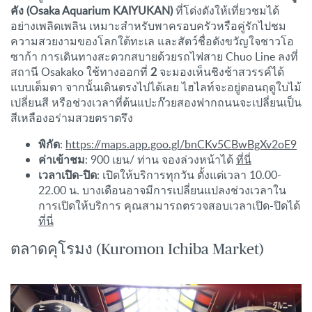
คัง
(Osaka Aquarium KAIYUKAN)
ที่โด่งดังให้เที่ยวชมได้
อย่างเพลิดเพลิน เหมาะสำหรับพาครอบครัวหรือคู่รักไปชม
ความสวยงามของโลกใต้ทะเล และสัตว์ชื่อดังขวัญใจชาวโอ
ซาก้า การเดินทางสะดวกสบายด้วยรถไฟสาย Chuo Line ลงที่
สถานี Osakako ใช้ทางออกที่
2
จะมองเห็นชิงช้าสวรรค์ได้
แบบเต็มตา จากนั้นเดินตรงไปได้เลย ไฮไลท์จะอยู่ตอนฤดูใบไม้
เปลี่ยนสี หรือช่วงเวลาที่ต้นแปะก๊วยสองฟากถนนจะเปลี่ยนเป็น
สีเหลืองอร่ามสวยตราตรึง
พิกัด
:
https://maps.app.goo.gl/bnCKv5CBwBgXv2oE9
ค่าเข้าชม
: 900 เยน/ ท่าน จองล่วงหน้าได้
ที่นี่
เวลาเปิด-ปิด
: เปิดให้บริการทุกวัน ตั้งแต่เวลา 10.00-
22.00 น. บางเดือนอาจมีการเปลี่ยนแปลงช่วงเวลาใน
การเปิดให้บริการ คุณสามารถตรวจสอบเวลาเปิด-ปิดได้
ที่นี่
ตลาดคุโรมง (Kuromon Ichiba Market)