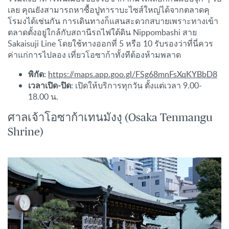
เลย คุณยังสามารถหาซื้อปูทาราบะไซส์ใหญ่ได้จากตลาดคุ
โรมงได้เช่นกัน การเดินทางก็แสนสะดวกสบายเพราะทางเข้า
ตลาดตั้งอยู่ใกล้กับสถานีรถไฟใต้ดิน Nippombashi สาย
Sakaisuji Line โดยใช้ทางออกที่ 5 หรือ 10 รับรองว่าที่นี่ควร
ค่าแก่การไปลอง เที่ยวโอซาก้าทั้งทีต้องห้ามพลาด
พิกัด
:
https://maps.app.goo.gl/FSg68mnFsXqKYBbD8
เวลาเปิด-ปิด
: เปิดให้บริการทุกวัน ตั้งแต่เวลา 9.00-
18.00 น.
ศาลเจ้าโอซาก้าเทนมังงุ (Osaka Tenmangu
Shrine)