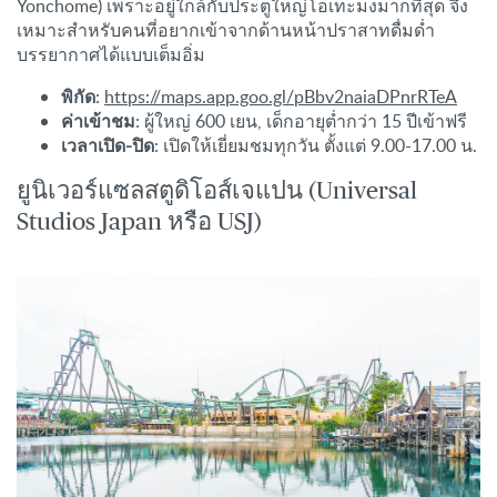
Yonchome) เพราะอยู่ใกล้กับประตูใหญ่โอเทะมงมากที่สุด จึง
เหมาะสำหรับคนที่อยากเข้าจากด้านหน้าปราสาทดื่มด่ำ
บรรยากาศได้แบบเต็มอิ่ม
พิกัด
:
https://maps.app.goo.gl/pBbv2naiaDPnrRTeA
ค่าเข้าชม
: ผู้ใหญ่ 600 เยน, เด็กอายุต่ำกว่า 15 ปีเข้าฟรี
เวลาเปิด-ปิด
: เปิดให้เยี่ยมชมทุกวัน ตั้งแต่ 9.00-17.00 น.
ยูนิเวอร์แซลสตูดิโอส์เจแปน (Universal
Studios Japan หรือ USJ)