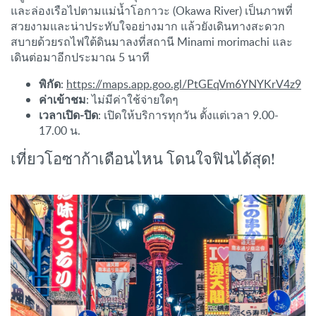
และล่องเรือไปตามแม่นํ้าโอกาวะ (Okawa River) เป็นภาพที่
สวยงามและน่าประทับใจอย่างมาก แล้วยังเดินทางสะดวก
สบายด้วยรถไฟใต้ดินมาลงที่สถานี Minami morimachi และ
เดินต่อมาอีกประมาณ 5 นาที
พิกัด
:
https://maps.app.goo.gl/PtGEqVm6YNYKrV4z9
ค่าเข้าชม
: ไม่มีค่าใช้จ่ายใดๆ
เวลาเปิด-ปิด
: เปิดให้บริการทุกวัน ตั้งแต่เวลา 9.00-
17.00 น.
เที่ยวโอซาก้าเดือนไหน โดนใจฟินได้สุด!