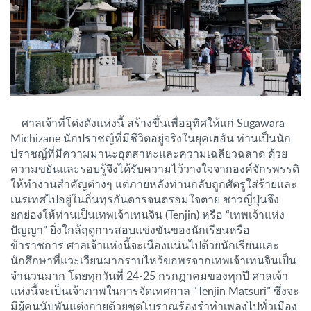
ศาลเจ้าที่โด่งดังแห่งนี้ สร้างขึ้นเพื่ออุทิศให้แก่ Sugawara
Michizane นักปราชญ์ที่มีชีวิตอยู่จริงในยุคเฮอัน ท่านเป็นนัก
ปราชญ์ที่มีความมานะอุตสาหะและความเฉลียวฉลาด ด้วย
ความขยันและรอบรู้จึงได้รับความไว้วางใจจากองค์จักรพรรดิ
ให้ทำงานสำคัญต่างๆ แต่ภายหลังท่านกลับถูกศัตรูใส่ร้ายและ
เนรเทศไปอยู่ในถิ่นทุรกันดารจนตรอมใจตาย ชาวญี่ปุ่นจึง
ยกย่องให้ท่านเป็นเทพเจ้าเทนจิน (Tenjin) หรือ “เทพเจ้าแห่ง
ปัญญา” ยิ่งใกล้ฤดูการสอบแข่งขันของนักเรียนหรือ
ข้าราชการ ศาลเจ้าแห่งนี้จะเนืองแน่นไปด้วยนักเรียนและ
นักศึกษาที่แวะเวียนมากราบไหว้ขอพรจากเทพเจ้าเทนจินเป็น
จำนวนมาก โดยทุกวันที่ 24-25 กรกฏาคมของทุกปี ศาลเจ้า
แห่งนี้จะเป็นเจ้าภาพในการจัดเทศกาล “Tenjin Matsuri” ซึ่งจะ
มีผู้คนนับพันแต่งกายด้วยชุดโบราณร้องรำทำเพลงไปทั่วเมือง