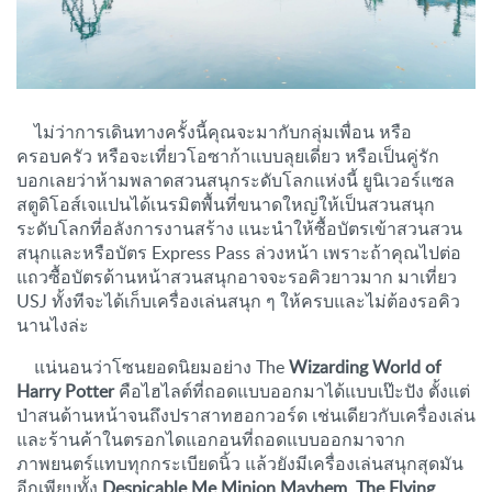
ไม่ว่าการเดินทางครั้งนี้คุณจะมากับกลุ่มเพื่อน หรือ
ครอบครัว หรือจะเที่ยวโอซาก้าแบบลุยเดี่ยว หรือเป็นคู่รัก
บอกเลยว่าห้ามพลาดสวนสนุกระดับโลกแห่งนี้ ยูนิเวอร์แซล
สตูดิโอส์เจแปนได้เนรมิตพื้นที่ขนาดใหญ่ให้เป็นสวนสนุก
ระดับโลกที่อลังการงานสร้าง แนะนำให้ซื้อบัตรเข้าสวนสวน
สนุกและหรือบัตร Express Pass ล่วงหน้า เพราะถ้าคุณไปต่อ
แถวซื้อบัตรด้านหน้าสวนสนุกอาจจะรอคิวยาวมาก มาเที่ยว
USJ ทั้งทีจะได้เก็บเครื่องเล่นสนุก ๆ ให้ครบและไม่ต้องรอคิว
นานไงล่ะ
แน่นอนว่าโซนยอดนิยมอย่าง The
Wizarding World of
Harry Potter
คือไฮไลต์ที่ถอดแบบออกมาได้แบบเป๊ะปัง ตั้งแต่
ป่าสนด้านหน้าจนถึงปราสาทฮอกวอร์ด เช่นเดียวกับเครื่องเล่น
และร้านค้าในตรอกไดแอกอนที่ถอดแบบออกมาจาก
ภาพยนตร์แทบทุกกระเบียดนิ้ว แล้วยังมีเครื่องเล่นสนุกสุดมัน
อีกเพียบทั้ง
Despicable Me Minion Mayhem, The Flying