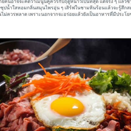
นอาจจะคิดว่าเมนูนี้คู่ควรกับฤดูหนาวเป็นที่สุด แต่จริง ๆ แล้วชา
ดซุปน้ำใสหอมกลิ่นสมุนไพรอุ่น ๆ เสิร์ฟในชามหินร้อนแล้วจะรู้สึก
่คุณไม่ควรพลาด เพราะนอกจากจะอร่อยแล้วยังเป็นอาหารที่มีประโย