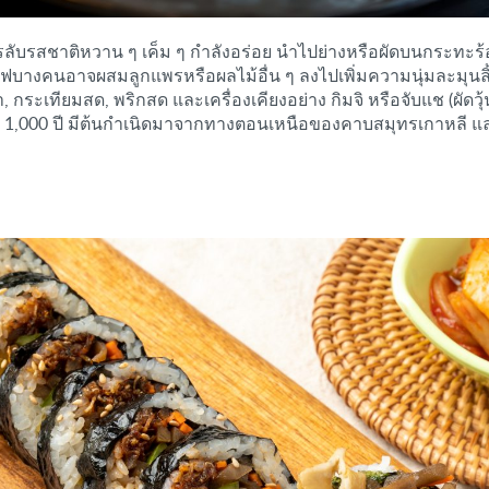
ตรลับรสชาติหวาน ๆ เค็ม ๆ กำลังอร่อย นำไปย่างหรือผัดบนกระทะร้
ชฟบางคนอาจผสมลูกแพรหรือผลไม้อื่น ๆ ลงไปเพิ่มความนุ่มละมุนลิ้
กระเทียมสด, พริกสด และเครื่องเคียงอย่าง กิมจิ หรือจับแช (ผัดวุ้
า 1,000 ปี มีต้นกำเนิดมาจากทางตอนเหนือของคาบสมุทรเกาหลี แ