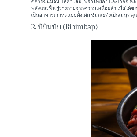
คล้ายขนมจีน, เหล้าโสม, พริกไทยดำ และเกลือ หลายค
พลังและฟื้นฟูร่างกายจากความเหนื่อยล้า เมื่อได้ซ
เป็นอาหารเกาหลีแบบดั้งเดิม ซัมกเยทังเป็นเมนูที
2. บิบิมบับ (Bibimbap)