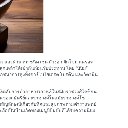
่ดาว และผักนานาชนิด เช่น ถั่วงอก ผักโขม แครอท
กเคล้าให้เข้ากันก่อนรับประทาน โดย “บิบิม”
างโภชนาการสูงทั้งคาร์โบไฮเดรต โปรตีน และวิตามิน
เคล็ดลับการทำอาหารเกาหลีในสมัยราชวงศ์โชซ็อน
งวันของกษัตริย์และราชวงศ์ในสมัยราชวงศ์โช
ชิงสัญลักษณ์เกี่ยวกับทิศและสุขภาพตามตำราแพทย์
ือเป็นบ้านเกิดของเมนูบิบิมบับที่ได้รับความนิยม