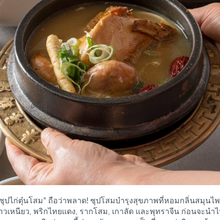
“ซุปไก่ตุ๋นโสม” ถือว่าพลาด! ซุปโสมบำรุงสุขภาพที่หอมกลิ่นสมุน
ข้าวเหนียว, พริกไทยแดง, รากโสม, เกาลัด และพุทราจีน ก่อนจะนำไปตุ๋