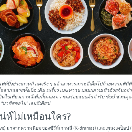
ต์ปิ้งย่างเกาหลี แต่จริง ๆ แล้วอาหารเกาหลีเต็มไปด้วยความพิถ
ที่หลากหลายทั้งเผ็ด เค็ม เปรี้ยว และหวาน ผสมผสานเข้าด้วยกันอย่า
บินไป
เที่ยวเกาหลี
เพื่อลิ้มลองความอร่อยแบบต้นตำรับ ชับบ์ ชวนคุ
"มาชิสซอโย" เลยทีเดียว!
น่ห์ไม่เหมือนใคร?
ve) มาจากความนิยมของซีรีส์เกาหลี (K-dramas) และเพลงเคป็อป