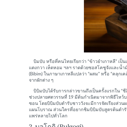
บิมบับ หรือที่คนไทยเรียกว่า “ข้าวยำเกาหลี” เป็น
แตงกวา เห็ดหอม ฯลฯ ราดด้วยซอสโคชูจังและน้ำมัน
(Bibim) ในภาษาเกาหลีแปลว่า “ผสม” หรือ “คลุกเคล้
จากผักต่าง ๆ
บิบิมบับได้รับการกล่าวขานถึงเป็นครั้งแรกใน 
ช่วงปลายศตวรรษที่ 19 มีต้นกำเนิดมาจากพิธีไหว้บ
ซอน โดยบิบิมบับตำรับชาววังจะมีการจัดเรียงส่วน
แผนโบราณ ส่วนใครที่อยากชิมบิบิมบับสูตรต้นตำรับต
แพร่หลายไปทั่วโลก