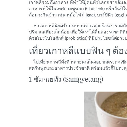
เกาหลีรวมถึงอาหาร ที่ทำให้ผู้คนทั่วโลกอยากลิ้
อาหารที่ใช้ในเทศกาลชูซอก (Chuseok) หรือวันปีใ
ล้อมวงกินข้าว เช่น หม้อไฟ (jjigae), บาร์บีคิว (go
ชาวเกาหลีนิยมรับประทานข้าวสวยร้อน ๆ ร่วมกับเนื
ปริมาณเพียงเล็กน้อย เพื่อให้เราได้ลิ้มลองรสชาติ
ด้วยโปรไบโอติกส์ (probiotics) ที่มีประโยชน์ต่อระ
เที่ยวเกาหลีแบบฟิน ๆ ต้อ
ไปเที่ยวเกาหลีทั้งที หลายคนก็คงอยากตระเวนชิม
สตรีทฟูดและอาหารประจำชาติ พร้อมแล้วก็ไปตะลุย
1. ซัมกเยทัง (Samgyetang)