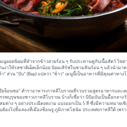
เมนูยอดนิยมที่ทำจากข้าวสวยร้อน ๆ รับประทานคู่กับเนื้อสัตว์ ไข
งาให้รสชาติเผ็ดเล็กน้อย นิยมเสิร์ฟในชามหินร้อน ๆ แล้วนำมาคลุ
า” ส่วน “บับ” (Bap) แปลว่า “ข้าว” เมนูนี้เป็นอาหารที่มีคุณค่าท
“ชีอึยจ็อนซอ” ตำราอาหารเกาหลีโบราณที่รวบรวมสูตรอาหารและ
รรพบุรุษของชาวเกาหลีโบราณ บ้างก็เชื่อว่า บิบิมบับเป็นมื้อกลา
ผสมต่าง ๆ อย่างประณีตงดงาม แบ่งออกเป็น 5 สี ซึ่งมีความหมายเ
้องไปลิ้มลองที่เมืองช็อนจู ภูมิภาคโฮนัม ประเทศเกาหลีใต้ เพราะถ